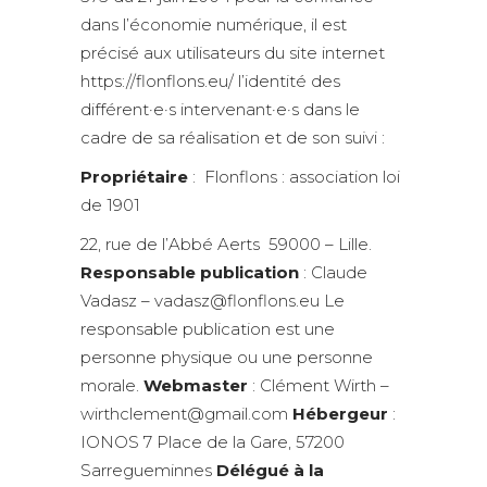
dans l’économie numérique, il est
précisé aux utilisateurs du site internet
https://flonflons.eu/ l’identité des
différent·e·s intervenant·e·s dans le
cadre de sa réalisation et de son suivi :
Propriétaire
:
Flonflons :
association loi
de 1901
22, rue de l’Abbé Aerts 59000 – Lille.
Responsable publication
: Claude
Vadasz – vadasz@flonflons.eu Le
responsable publication est une
personne physique ou une personne
morale.
Webmaster
: Clément Wirth –
wirthclement@gmail.com
Hébergeur
:
IONOS 7 Place de la Gare, 57200
Sarregueminnes
Délégué à la